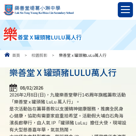
樂
善堂 X 罐頭豬LULU萬人行
首頁
>
校園剪影
>
樂善堂 x 罐頭豬LuLu萬人行
樂善堂 X 罐頭豬LULU萬人行
08/02/2026
2026年2月8日(日)，九龍樂善堂舉行145周年旗艦籌款活動
「樂善堂 x 罐頭豬 LuLu 萬人行」。
是次活動旨在籌募善款以支援精神健康服務，推廣全民身
心健康，協助有需要家庭重拾希望。活動假大埔白石角海
濱長廊舉行，由人氣 IP「罐頭豬 LuLu」擔任大使，現場設
有大型慈善嘉年華，氣氛熱鬧。