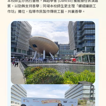
本校師生亦熱烈響應，舞蹈學會 (Dancso) 獲邀擔任表演嘉
賓，以勁舞支持善舉；同場本校師生更主理「螺細鑲嵌工
作坊」攤位，指導市民製作傳統工藝，共襄善舉。