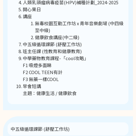
人類乳頭瘤病毒疫苗(HPV)補種計劃_2024-2025
開心果日
講座
無毒校園互動工作坊 x 青年音樂劇場 (中四級
至中級)
健康飲食講座(中二級)
中五級循環課節 (舒壓工作坊)
班主任課 (性教育和健康教育)
中學藥物教育課程-「cool攻略」
F1 吸煙多面睇
F2 COOL TEEN有計
F3 無藥一樣COOL
早會短講
主題：健康生活 / 健康飲食
中五級循環課節 (舒壓工作坊)