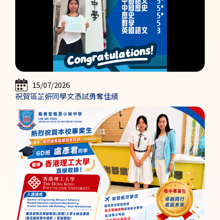
15/07/2026
祝賀區芷妍同學文憑試勇奪佳績