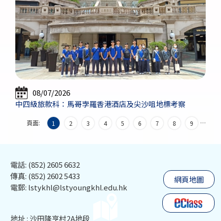
08/07/2026
中四級旅款科：馬哥孛羅香港酒店及尖沙咀地標考察
頁面:
…
1
2
3
4
5
6
7
8
9
電話: (852) 2605 6632
傳真: (852) 2602 5433
網頁地圖
電郵: lstykhl@lstyoungkhl.edu.hk
地址 : 沙田隆亨村2A地段