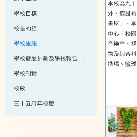
本校為九十
學校目標
外，還設有
書屋」、李
校長的話
中心、校園
學校設施
音樂室、視
物及綜合科
學校發展計劃及學校報告
操場、籃球
學校刊物
校歌
三十五周年校慶