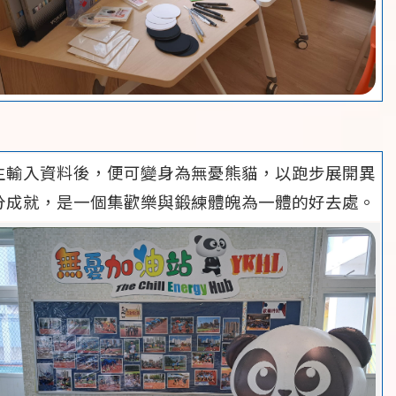
生輸入資料後，便可變身為無憂熊貓，以跑步展開異
分成就，是一個集歡樂與鍛練體魄為一體的好去處。