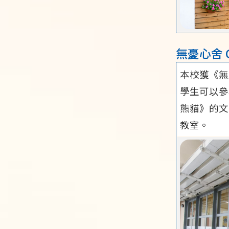
無憂心舍 Ch
本校獲《無
學生可以參
熊貓》的文
教室。