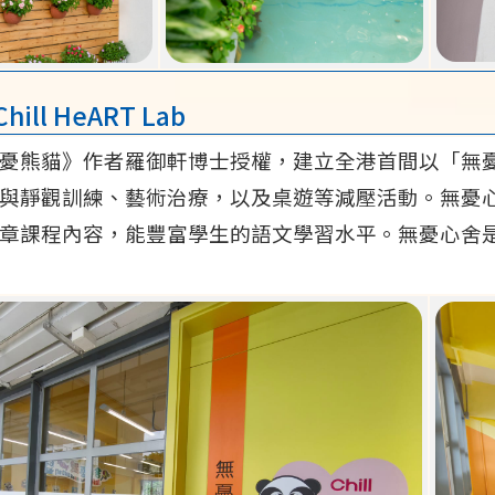
ill HeART Lab
憂熊貓》作者羅御軒博士授權，建立全港首間以「無
與靜觀訓練、藝術治療，以及桌遊等減壓活動。無憂
章課程內容，能豐富學生的語文學習水平。無憂心舍