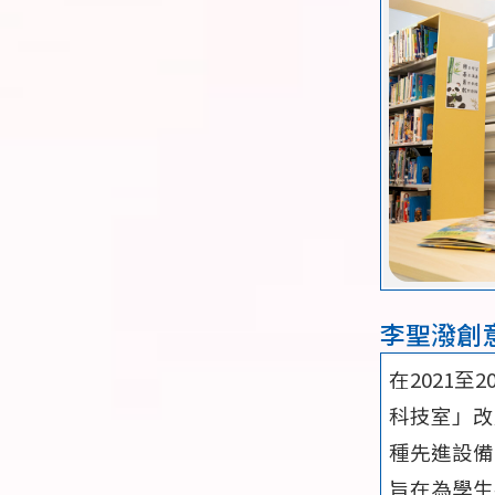
李聖潑創
在2021
科技室」改
種先進設備
旨在為學生