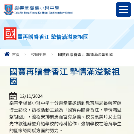
國
寶再贈眷香江 摯情滿溢繫祖國
首頁
>
校園剪影
>
國寶再贈眷香江 摯情滿溢繫祖國
國寶再贈眷香江 摯情滿溢繫祖
國
12/11/2024
樂善堂楊葛小琳中學十分榮幸能邀請到教育局局長蔡若蓮
博士訪校，訪校活動主題為「國寶再贈眷香江，摯情滿溢
繫祖國」，流程安排緊湊而富有意義。校長袁美玲女士首
先致歡迎辭並介紹學校的跨科協作，強調學校在培育學生
的國家認同感方面的努力。