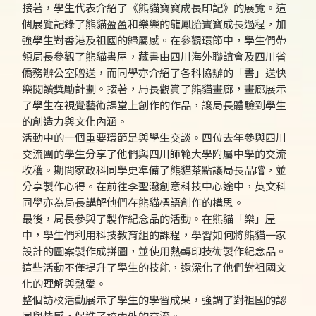
接著，學生代表介紹了《熊貓寶寶成長印記》的展覽。這
個展覽記錄了熊貓盈盈和樂樂的龍鳳胎寶寶成長過程，加
強學生對香港及祖國的歸屬感。在參觀環節中，學生們帶
領局長參觀了熊貓書屋，藏書由四川海外聯誼會及四川省
僑務辦公室贈送，而同學亦介紹了各科協辦的「書」送快
樂閱讀獎勵計劃。接著，局長觀賞了熊貓畫廊，畫廊展示
了學生在視覺藝術課堂上創作的作品，讓局長體驗到學生
的創造力與文化內涵。
活動中的一個重要環節是與學生交談。四位去年參與四川
交流團的學生分享了他們與四川師範大學附屬中學的交流
收穫。期間家政科同學更準備了熊貓茶點讓局長品嚐，並
分享製作心得。在前往李聖潑創意科技中心途中，英文科
同學亦為局長講解他們在熊貓標語創作的構思。
最後，局長參與了製作紀念品的活動。在熊貓「樂」屋
中，學生們利用科技教育組的課程，學習如何將熊貓一家
設計的圖案製作成拼圖，並使用熱轉印技術製作紀念品。
這些活動不僅提升了學生的技能，還深化了他們對祖國文
化的理解與熱愛。
整個訪校活動展示了學生的學習成果，強調了對祖國的認
同與情感，促進了校內外的交流。