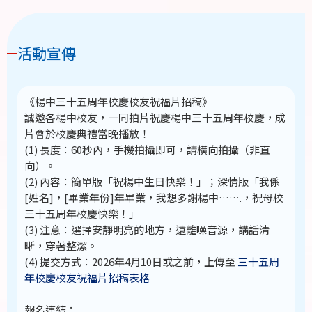
活動宣傳
《楊中三十五周年校慶校友祝福片招稿》
誠邀各楊中校友，一同拍片祝慶楊中三十五周年校慶，成
片會於校慶典禮當晚播放！
(1) 長度：60秒內，手機拍攝即可，請橫向拍攝（非直
向）。
(2) 內容：簡單版「祝楊中生日快樂！」；深情版「我係
[姓名]，[畢業年份]年畢業，我想多謝楊中…….，祝母校
三十五周年校慶快樂！」
(3) 注意：選擇安靜明亮的地方，遠離噪音源，講話清
晰，穿著整潔。
(4) 提交方式：2026年4月10日或之前，上傳至
三十五周
年校慶校友祝福片招稿表格
報名連結：