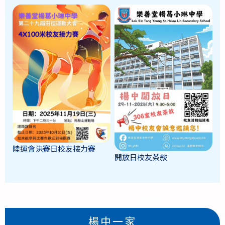
陸運會決賽日校友接力賽
開放日校友茶敍
楊中一家