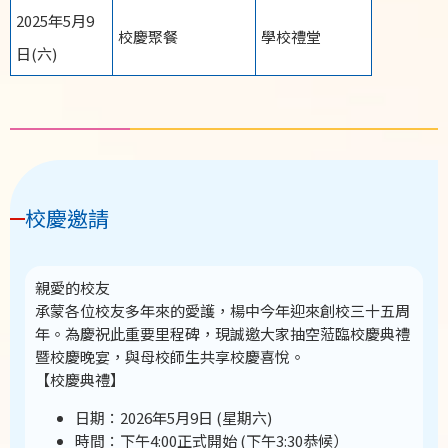
2025年5月9
校慶聚餐
學校禮堂
日(六)
校慶邀請
親愛的校友
承蒙各位校友多年來的愛護，楊中今年迎來創校三十五周
年。為慶祝此重要里程碑，現誠邀大家抽空蒞臨校慶典禮
暨校慶晚宴，與母校師生共享校慶喜悅。
【校慶典禮】
日期：2026年5月9日 (星期六)
時間：下午4:00正式開始 (下午3:30恭候）