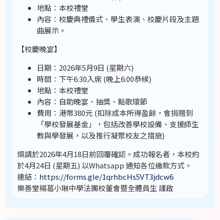
地點：本校禮堂
內容：校慶典禮儀式、學生表演、校慶片段及主題
曲展示。
【校慶晚宴】
日期：2026年5月9日 (星期六)
時間：下午6:30入席 (晚上6:00恭候)
⁠地點：本校禮堂
⁠內容：自助晚宴、抽獎、點歌環節
⁠費用：港幣380元 (扣除成本所得盈餘，會捐贈到
「學校發展基金」，包括改善學校設備、支援師生
教與學發展，以及推行凝聚校友之措施)
煩請於2026年4月18日前回覆確認。成功報名者，本校約
於4月24日 (星期五) 以Whatsapp 通知各位繳款方式。
連結：
https://forms.gle/1qrhbcHs5VT3jdcw6
樂善堂楊葛小琳中學法團校董會暨全體員生 謹啟