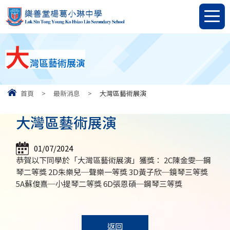
大
灣區藝術展演
首頁
>
最新消息
>
大灣區藝術展演
大灣區藝術展演
01/07/2024
恭賀以下同學於「大灣區藝術展演」獲獎： 2C陳金雯─鋼
琴二等獎 2D朱樂兒─聲樂一等獎 3D黃子欣─鏡琴三等獎
5A蘇俊熹─小提琴二等獎 6D張恩碩─鋼琴三等獎
返回