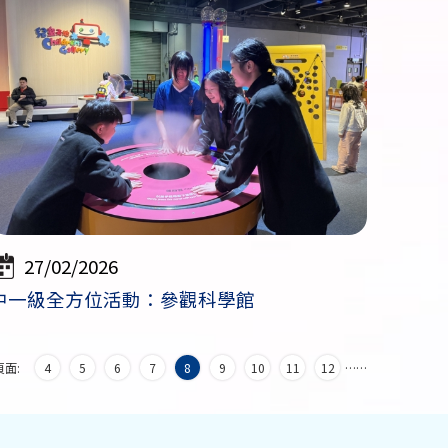
27/02/2026
中一級全方位活動：參觀科學館
頁面:
4
5
6
7
8
9
10
11
12
…
…